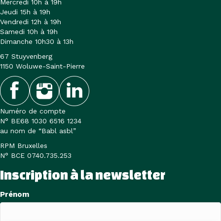
Mercredi 10h à 19h
Jeudi 15h à 19h
Vendredi 12h à 19h
Samedi 10h à 19h
Dimanche 10h30 à 13h
67 Stuyvenberg
1150 Woluwe-Saint-Pierre
Numéro de compte
N° BE68 1030 6516 1234
au nom de “Babl asbl”
RPM Bruxelles
N° BCE 0740.735.253
Inscription à la newsletter
Nom
Prénom
(Nécessaire)