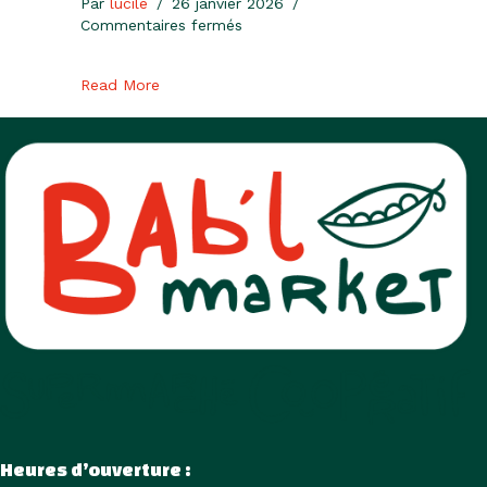
Par
lucile
/
26 janvier 2026
/
sur
Commentaires fermés
Paintintin
about Paintintin
Read More
Heures d’ouverture :